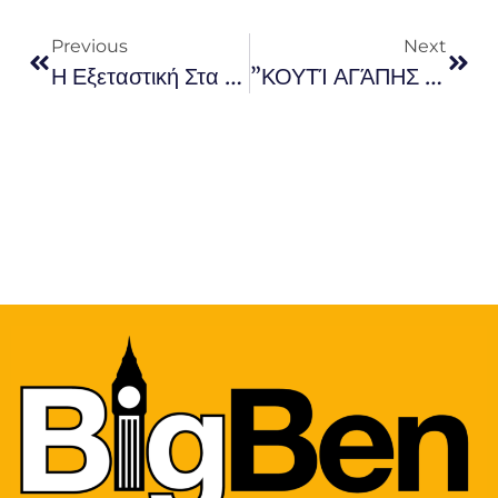
Previous
Next
Η Εξεταστική Στα Αγγλικά Αρχίζει Με CAMBRIDGE!!! Good Luck Children!!! Let’s Go For It!!!
”ΚΟΥΤΊ ΑΓΆΠΗΣ ΚΑΙ ΠΡΟΣΦΟΡΆΣ “