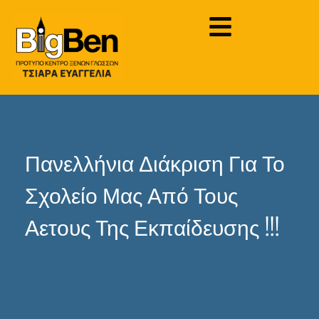
Πανελλήνια Διάκριση Για Το
Σχολείο Μας Από Τους
Αετους Της Εκπαίδευσης !!!