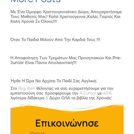
Με Ένα Όμορφο Χριστουγεννιάτικο Δώρο, Αποχαιρετήσαμε
Τους Μαθητές Μας! Καλά Χριστούγεννα ,καλές Γιορτές Και
Καλή Χρονιά Σε Όλους!!!
Όταν Τα Παιδιά Μιλούν Από Την Καρδιά Τους !!!
Η Αποφοίτηση Των Τμημάτων Μας Προνηπιακών Και Pre-
Junior Είναι Πάντα Απολαυστική!!!
Ήρθε Η Ώρα Να Αρχίσει Το Παιδί Σας Αγγλικά;
Στο Big Ben θέλοντας να σας ευχαριστήσουμε για την
εμπιστοσύνη σας προσφέρουμε την A’Junior με 40%
λιγότερα δίδακτρα & Δώρο ΟΛΑ τα βιβλία της Χρονιάς!
Επικοινώνησε