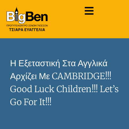
Η Εξεταστική Στα Αγγλικά
Αρχίζει Με CAMBRIDGE!!!
Good Luck Children!!! Let’s
Go For It!!!