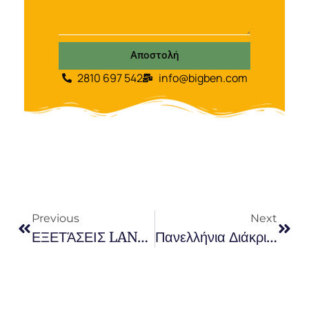
Αποστολή
2810 697 542
info@bigben.com
Previous
Next
ΕΞΕΤΆΣΕΙΣ LANGUAGECERT & ΡΩΣΙΚΏΝ!!!
Πανελλήνια Διάκριση Για Το Σχολείο Μας Από Τους Αετους Της Εκπαίδευσης !!!