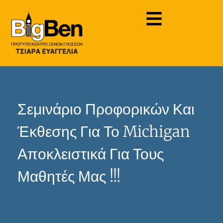
Σεμινάριο Προφορικών Και
Έκθεσης Για Το Michigan
Αποκλειστικά Για Τους
Μαθητές Μας !!!