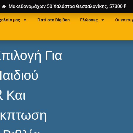
Μακεδονομάχων 50 Χαλάστρα Θεσσαλονίκης, 57300
χολείο μας
Γιατί στο Big Ben
Γλώσσες
Οι επιτυ
πιλογή Για
Παιδιού
R Και
Έκπτωση