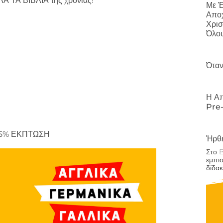
 ΤΑ ΒΙΒΛΙΑ της χρονιάς!
Με Έ
Αποχ
Χρισ
Όλου
Όταν
Η Απ
Pre-
ε 5% ΕΚΠΤΩΣΗ
Ήρθε
Στο 
εμπι
δίδακ