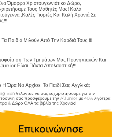
να Όμορφο Χριστουγεννιάτικο Δώρο,
αιρετήσαμε Τους Μαθητές Μας! Καλά
τούγεννα ,καλές Γιορτές Και Καλή Χρονιά Σε
ς!!!
 Τα Παιδιά Μιλούν Από Την Καρδιά Τους !!!
οφοίτηση Των Τμημάτων Μας Προνηπιακών Και
Junior Είναι Πάντα Απολαυστική!!!
 Η Ώρα Να Αρχίσει Το Παιδί Σας Αγγλικά;
Big Ben θέλοντας να σας ευχαριστήσουμε για την
στοσύνη σας προσφέρουμε την A’Junior με 40% λιγότερα
τρα & Δώρο ΟΛΑ τα βιβλία της Χρονιάς!
Επικοινώνησε