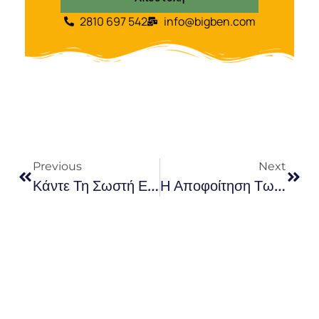
2810 697 542
info@bigben.com
Previous
Next
Κάντε Τη Σωστή Επιλογή Για Το Ξεκίνημα Του Παιδιού Σας ! Η Α’ JUNIOR Και Φέτος Με 40 % Έκπτωση Και Δώρο ΟΛΑ Τα Βιβλία Της Χρονιάς !
Η Αποφοίτηση Των Τμημάτων Μας Προνηπιακών Και Pre-Junior Είναι Πάντα Απολαυστική!!!