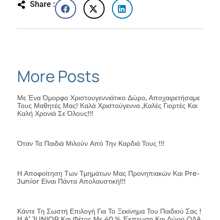
Share :
More Posts
Με Ένα Όμορφο Χριστουγεννιάτικο Δώρο, Αποχαιρετήσαμε
Τους Μαθητές Μας! Καλά Χριστούγεννα ,καλές Γιορτές Και
Καλή Χρονιά Σε Όλους!!!
Όταν Τα Παιδιά Μιλούν Από Την Καρδιά Τους !!!
Η Αποφοίτηση Των Τμημάτων Μας Προνηπιακών Και Pre-
Junior Είναι Πάντα Απολαυστική!!!
Κάντε Τη Σωστή Επιλογή Για Το Ξεκίνημα Του Παιδιού Σας !
Η Α’ JUNIOR Και Φέτος Με 40 % Έκπτωση Και Δώρο ΟΛΑ