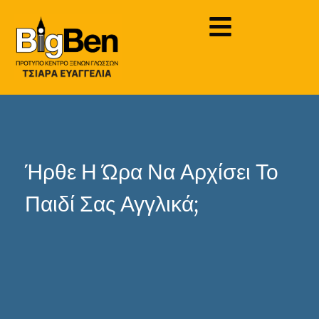
Ήρθε Η Ώρα Να Αρχίσει Το
Παιδί Σας Αγγλικά;