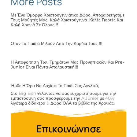
More Posts
Με Ένα Όμορφο Χριστουγεννιάτικο Δώρο, Αποχαιρετήσαμε
Τους Μαθητές Μας! Καλά Χριστούγεννα ,καλές Γιορτές Και
Καλή Χρονιά Σε Όλους!!!
Όταν Τα Παιδιά Μιλούν Από Την Καρδιά Τους !!!
Η Αποφοίτηση Των Τμημάτων Μας Προνηπιακών Και Pre-
Junior Είναι Πάντα Απολαυστική!!!
Ήρθε Η Ώρα Να Αρχίσει Το Παιδί Σας Αγγλικά;
Στο Big Ben θέλοντας να σας ευχαριστήσουμε για την
εμπιστοσύνη σας προσφέρουμε την A’Junior με 40%
λιγότερα δίδακτρα & Δώρο ΟΛΑ τα βιβλία της Χρονιάς!
Επικοινώνησε