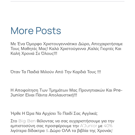
More Posts
Με Ένα Όμορφο Χριστουγεννιάτικο Δώρο, Αποχαιρετήσαμε
Τους Μαθητές Μας! Καλά Χριστούγεννα ,καλές Γιορτές Και
Καλή Χρονιά Σε Όλους!!!
Όταν Τα Παιδιά Μιλούν Από Την Καρδιά Τους !!!
Η Αποφοίτηση Των Τμημάτων Μας Προνηπιακών Και Pre-
Junior Είναι Πάντα Απολαυστική!!!
Ήρθε Η Ώρα Να Αρχίσει Το Παιδί Σας Αγγλικά;
Στο Big Ben θέλοντας να σας ευχαριστήσουμε για την
εμπιστοσύνη σας προσφέρουμε την A’Junior με 40%
λιγότερα δίδακτρα & Δώρο ΟΛΑ τα βιβλία της Χρονιάς!